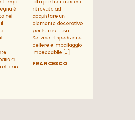
in tempi
altri partner mi sono
segna è
ritrovato ad
ta nei
acquistare un
Il
elemento decorativo
di
per la mia casa.
l
Servizio di spedizione
cellere e imballaggio
nte
impeccabile […]
allo di
FRANCESCO
 ottimo.