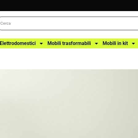
Elettrodomestici
Mobili trasformabili
Mobili in kit