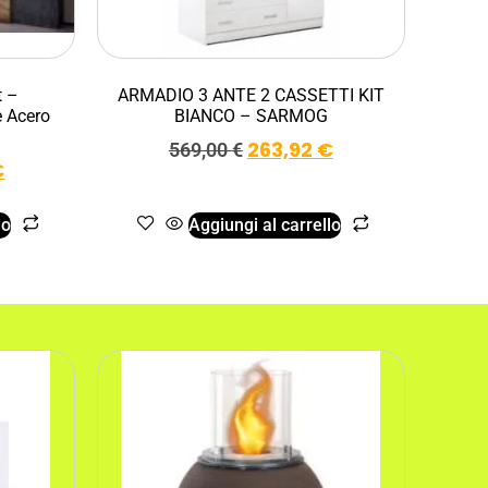
t –
ARMADIO 3 ANTE 2 CASSETTI KIT
 Acero
BIANCO – SARMOG
263,92
€
569,00
€
€
lo
Aggiungi al carrello