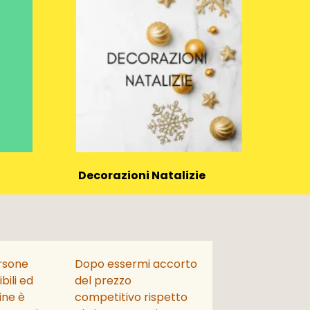
Decorazioni Natalizie
(1015)
rsone
Dopo essermi accorto
bili ed
del prezzo
dine è
competitivo rispetto