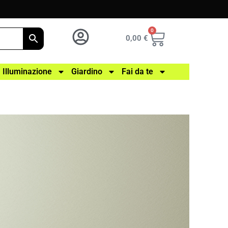
0
0,00
€
Illuminazione
Giardino
Fai da te