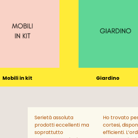
Mobili in kit
Giardino
(42)
(2281)
Serietà assoluta
Ho trovato pe
prodotti eccellenti ma
cortesi, disponi
soprattutto
efficienti. L’or