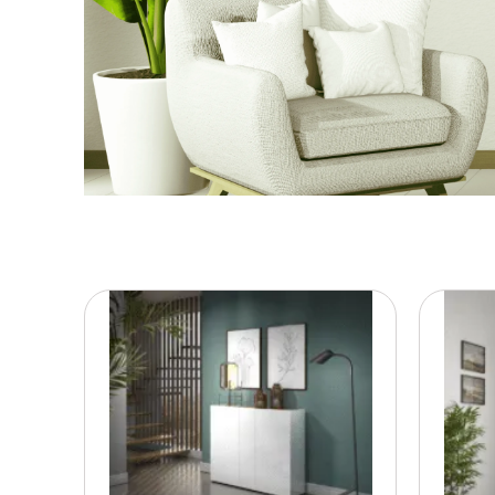
HOME
FURNITURE
30% 0FF
ACQUISTA ORA