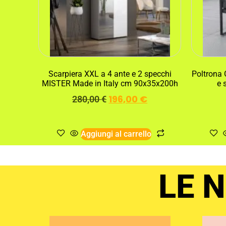
Scarpiera XXL a 4 ante e 2 specchi
Poltrona 
MISTER Made in Italy cm 90x35x200h
e 
196,00
€
280,00
€
Aggiungi al carrello
LE 