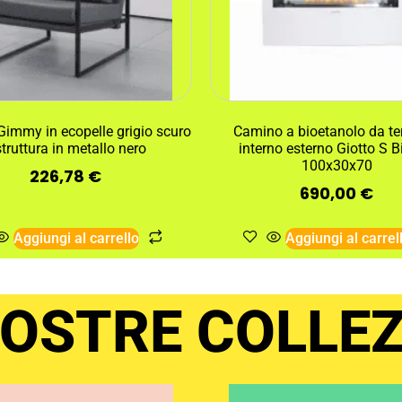
Gimmy in ecopelle grigio scuro
Camino a bioetanolo da ter
struttura in metallo nero
interno esterno Giotto S 
100x30x70
226,78
€
690,00
€
Aggiungi al carrello
Aggiungi al carrel
NOSTRE COLLEZ