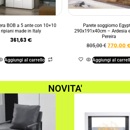
era BOB a 5 ante con 10+10
Parete soggiorno Egyp
ripiani made in Italy
290x191x40cm – Ardesia e
Pereira
361,63
€
770,00
805,00
€
Aggiungi al carrello
Aggiungi al carrel
NOVITA'