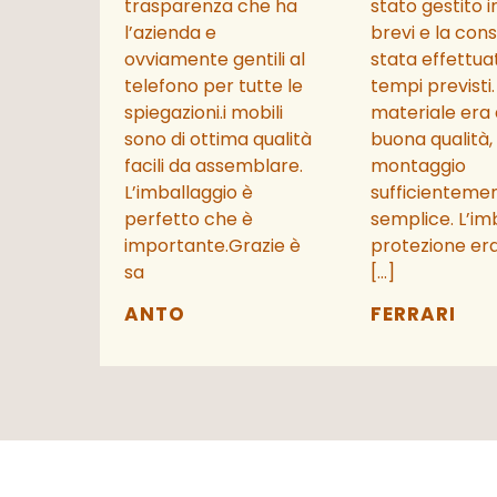
trasparenza che ha
stato gestito 
l’azienda e
brevi e la con
ovviamente gentili al
stata effettua
telefono per tutte le
tempi previsti. 
spiegazioni.i mobili
materiale era 
sono di ottima qualità
buona qualità, i
facili da assemblare.
montaggio
L’imballaggio è
sufficienteme
perfetto che è
semplice. L’imb
importante.Grazie è
protezione era
sa
[…]
ANTO
FERRARI