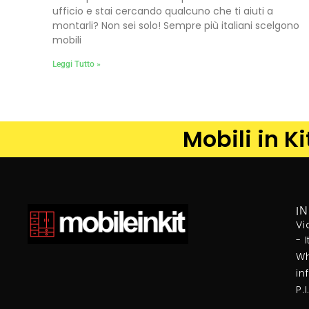
ufficio e stai cercando qualcuno che ti aiuti a
montarli? Non sei solo! Sempre più italiani scelgono
mobili
Leggi Tutto »
Mobili in K
I
Vi
- 
Wh
in
P.