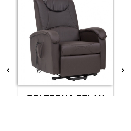
2
POLTRONA RELAX
e
ELETTRICA
RECLINABILE
623,81
€
Valutato