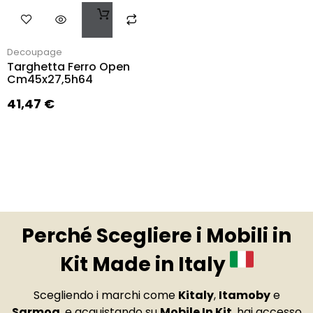
Decoupage
Targhetta Ferro Open
Cm45x27,5h64
41,47
€
Perché Scegliere i Mobili in
Kit Made in Italy
Scegliendo i marchi come
Kitaly
,
Itamoby
e
Sarmog
, e acquistando su
Mobile In Kit
, hai accesso