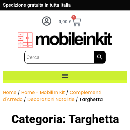
Spedizione gratuita in tutta Italia
0
0,00
€
Home
/
Home - Mobili In Kit
/
Complementi
d'Arredo
/
Decorazioni Natalizie
/ Targhetta
Categoria: Targhetta