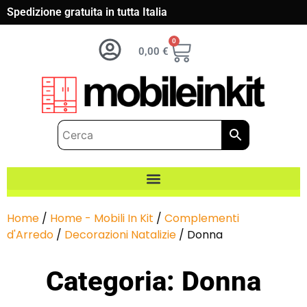
Spedizione gratuita in tutta Italia
0
0,00
€
Home
/
Home - Mobili In Kit
/
Complementi
d'Arredo
/
Decorazioni Natalizie
/ Donna
Categoria: Donna