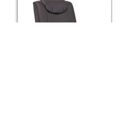
2
POLTRONA RELAX
e
ELETTRICA
RECLINABILE
623,81
€