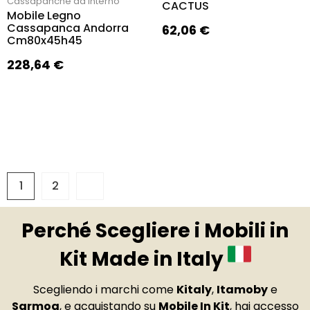
Cassapanche da interno
CACTUS
Mobile Legno
Cassapanca Andorra
62,06
€
Cm80x45h45
228,64
€
1
2
Perché Scegliere i Mobili in
Kit Made in Italy
Scegliendo i marchi come
Kitaly
,
Itamoby
e
Sarmog
, e acquistando su
Mobile In Kit
, hai accesso