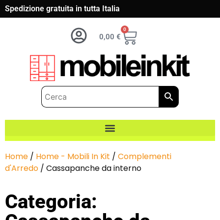
Spedizione gratuita in tutta Italia
0
0,00
€
Home
/
Home - Mobili In Kit
/
Complementi
d'Arredo
/ Cassapanche da interno
Categoria: