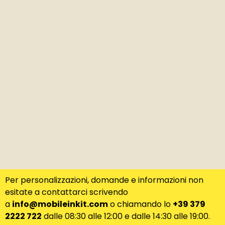
Per personalizzazioni, domande e informazioni non
esitate a contattarci scrivendo
a
info@mobileinkit.com
o chiamando lo
+39 379
2222 722
dalle 08:30 alle 12:00 e dalle 14:30 alle 19:00.