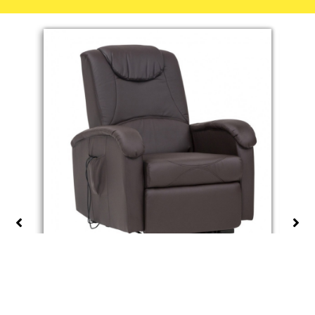
2
POLTRONA RELAX
e
ELETTRICA