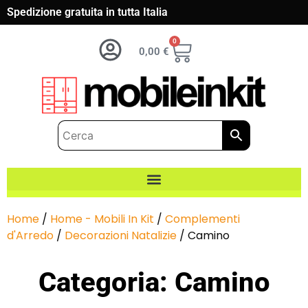
Spedizione gratuita in tutta Italia
0
0,00
€
Home
/
Home - Mobili In Kit
/
Complementi
d'Arredo
/
Decorazioni Natalizie
/ Camino
Categoria: Camino