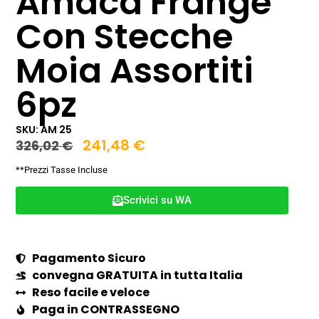
Amaca Frange
Con Stecche
Moia Assortiti
6pz
SKU: AM 25
241,48
€
326,02
€
**Prezzi Tasse Incluse
Scrivici su WA
Pagamento Sicuro
convegna GRATUITA in tutta Italia
Reso facile e veloce
Paga in CONTRASSEGNO