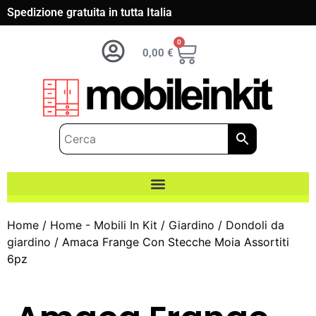
Spedizione gratuita in tutta Italia
0
0,00
€
Home
/
Home - Mobili In Kit
/
Giardino
/
Dondoli da
giardino
/ Amaca Frange Con Stecche Moia Assortiti
6pz