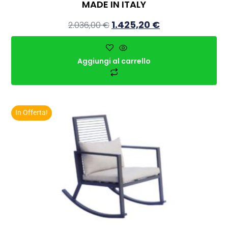
MADE IN ITALY
1.425,20
€
2.036,00
€
Aggiungi al carrello
In Offerta!