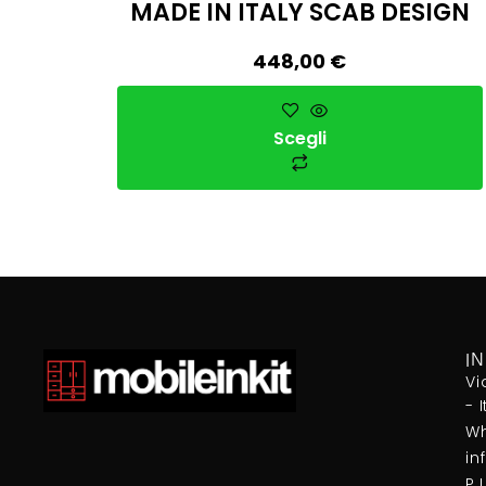
MADE IN ITALY SCAB DESIGN
448,00
€
Scegli
I
Vi
- 
Wh
in
P.