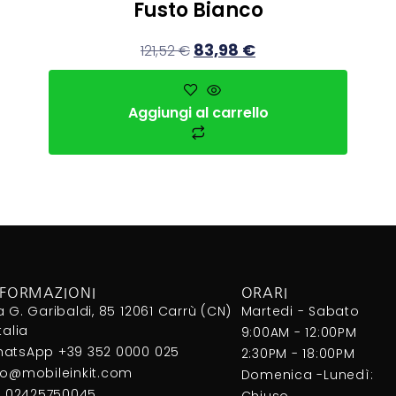
Fusto Bianco
83,98
€
121,52
€
Aggiungi al carrello
NFORMAZIONI
ORARI
a G. Garibaldi, 85 12061 Carrù (CN)
Martedi - Sabato
Italia
9:00AM - 12:00PM
atsApp +39 352 0000 025
2:30PM - 18:00PM
fo@mobileinkit.com
Domenica -Lunedì:
I. 02425750045