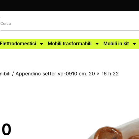
Elettrodomestici
Mobili trasformabili
Mobili in kit
ibili
/ Appendino setter vd-0910 cm. 20 x 16 h 22
10