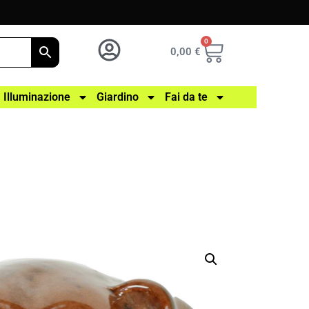
0
0,00
€
Illuminazione
Giardino
Fai da te