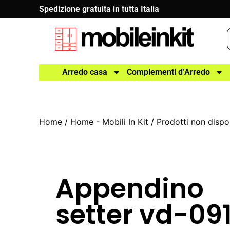
Spedizione gratuita in tutta Italia
Arredo casa
Complementi d’Arredo
Home
/
Home - Mobili In Kit
/
Prodotti non dispon
Appendino
setter vd-09