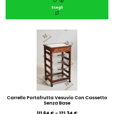
Scegli
Carrello Portafrutta Vesuvio Con Cassetto
Senza Base
111,64
€
-
121,34
€