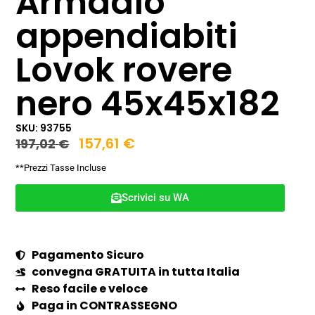
Armadio
appendiabiti
Lovok rovere
nero 45x45x182
SKU: 93755
157,61
€
197,02
€
**Prezzi Tasse Incluse
Scrivici su WA
Pagamento Sicuro
convegna GRATUITA in tutta Italia
Reso facile e veloce
Paga in CONTRASSEGNO