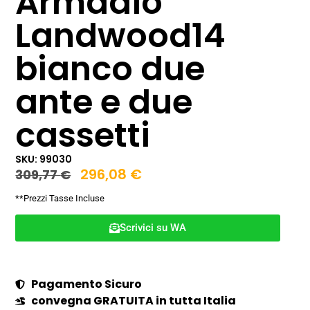
Armadio
Landwood14
bianco due
ante e due
cassetti
SKU: 99030
296,08
€
309,77
€
**Prezzi Tasse Incluse
Scrivici su WA
Pagamento Sicuro
convegna GRATUITA in tutta Italia