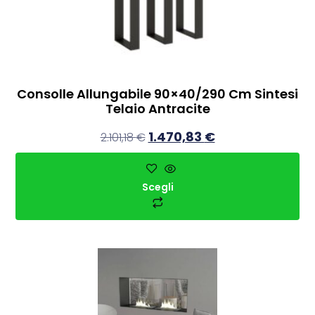
Consolle Allungabile 90×40/290 Cm Sintesi
Telaio Antracite
1.470,83
€
2.101,18
€
Scegli