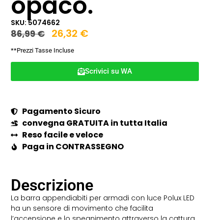
opaco.
SKU: 5074662
26,32
€
86,99
€
**Prezzi Tasse Incluse
Scrivici su WA
Pagamento Sicuro
convegna GRATUITA in tutta Italia
Reso facile e veloce
Paga in CONTRASSEGNO
Descrizione
La barra appendiabiti per armadi con luce Polux LED
ha un sensore di movimento che facilita
l’accensione e lo spegnimento attraverso la cattura