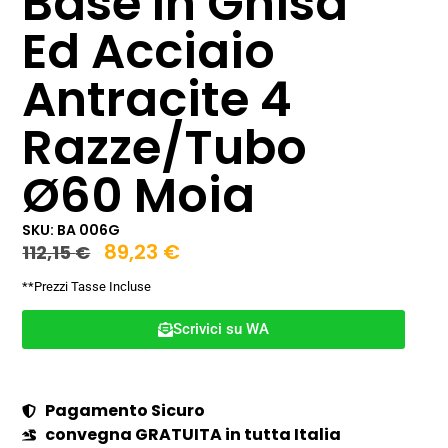
Base In Ghisa
Ed Acciaio
Antracite 4
Razze/Tubo
Ø60 Moia
SKU: BA 006G
89,23
€
112,15
€
**Prezzi Tasse Incluse
Scrivici su WA
Pagamento Sicuro
convegna GRATUITA in tutta Italia