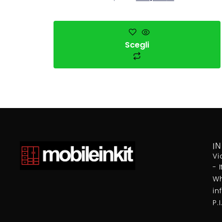
Scegli
I
Vi
- 
Wh
in
P.