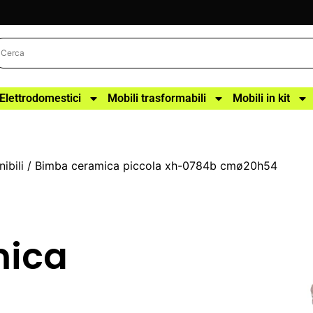
Elettrodomestici
Mobili trasformabili
Mobili in kit
ibili
/ Bimba ceramica piccola xh-0784b cmø20h54
mica