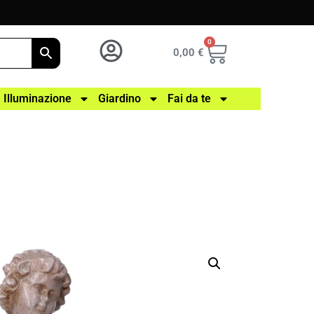
0
0,00
€
Illuminazione
Giardino
Fai da te