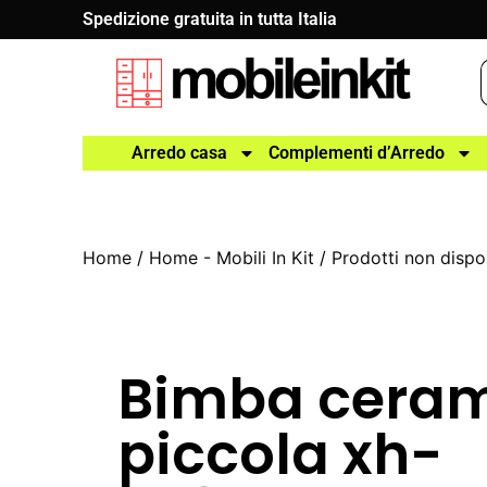
Spedizione gratuita in tutta Italia
Arredo casa
Complementi d’Arredo
Home
/
Home - Mobili In Kit
/
Prodotti non dispon
Bimba cera
piccola xh-