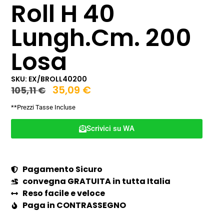
Roll H 40
Lungh.Cm. 200
Losa
SKU: EX/BROLL40200
35,09
€
105,11
€
**Prezzi Tasse Incluse
Scrivici su WA
Pagamento Sicuro
convegna GRATUITA in tutta Italia
Reso facile e veloce
Paga in CONTRASSEGNO