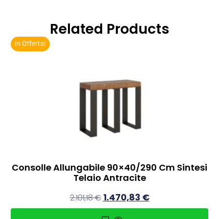
Related Products
In Offerta!
Consolle Allungabile 90×40/290 Cm Sintesi
Telaio Antracite
1.470,83
€
2.101,18
€