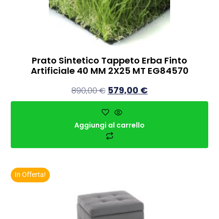
Prato Sintetico Tappeto Erba Finto
Artificiale 40 MM 2X25 MT EG84570
579,00
€
890,00
€
Aggiungi al carrello
In Offerta!