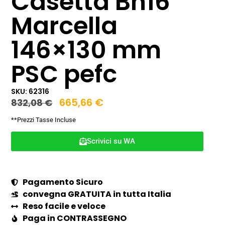
Casetta Bh16
Marcella
146×130 mm
PSC pefc
SKU: 62316
665,66
€
832,08
€
**Prezzi Tasse Incluse
Scrivici su WA
Pagamento Sicuro
convegna GRATUITA in tutta Italia
Reso facile e veloce
Paga in CONTRASSEGNO