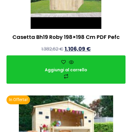
Casetta Bh19 Roby 198×198 Cm PDF Pefc
1.106,09
€
1.382,62
€
Aggiungi al carrello
In Offerta!