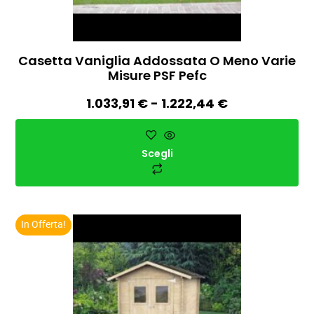
Casetta Vaniglia Addossata O Meno Varie
Misure PSF Pefc
1.033,91
€
-
1.222,44
€
Scegli
In Offerta!