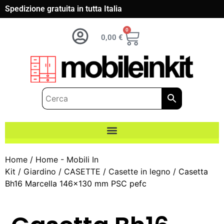
Spedizione gratuita in tutta Italia
0
0,00
€
Home
/
Home - Mobili In
Kit
/
Giardino
/
CASETTE
/
Casette in legno
/ Casetta
Bh16 Marcella 146×130 mm PSC pefc