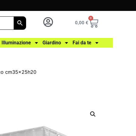
0
0,00
€
Illuminazione
Giardino
Fai da te
anco cm35x25h20