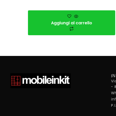
Aggiungi al carrello
I
Vi
- 
Wh
in
P.