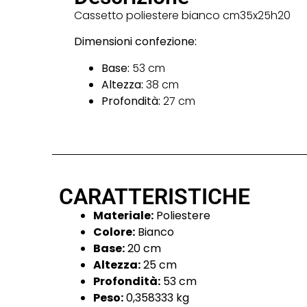
Cassetto poliestere bianco cm35x25h20
Dimensioni confezione:
Base:
53 cm
Altezza:
38 cm
Profondità:
27 cm
CARATTERISTICHE
Materiale:
Poliestere
Colore:
Bianco
Base:
20 cm
Altezza:
25 cm
Profondità:
53 cm
Peso:
0,358333 kg