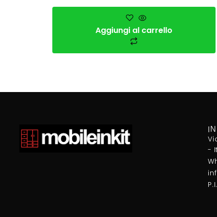
Aggiungi al carrello
I
Vi
- 
Wh
in
P.