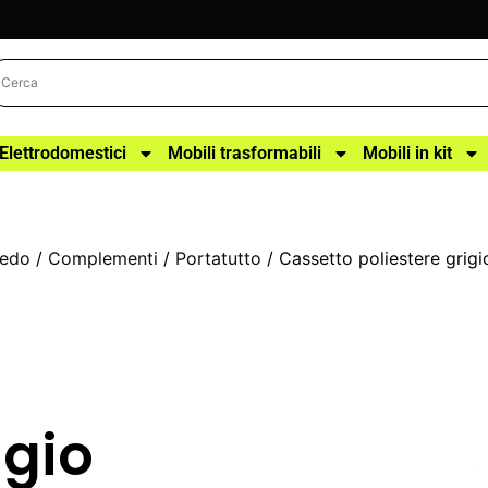
Elettrodomestici
Mobili trasformabili
Mobili in kit
redo
/
Complementi
/
Portatutto
/ Cassetto poliestere gri
igio