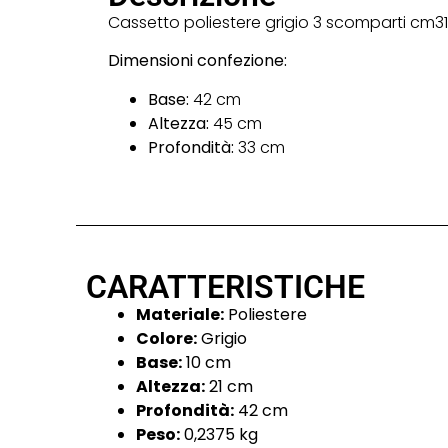
Cassetto poliestere grigio 3 scomparti cm31
Dimensioni confezione:
Base:
42 cm
Altezza:
45 cm
Profondità:
33 cm
CARATTERISTICHE
Materiale:
Poliestere
Colore:
Grigio
Base:
10 cm
Altezza:
21 cm
Profondità:
42 cm
Peso:
0,2375 kg