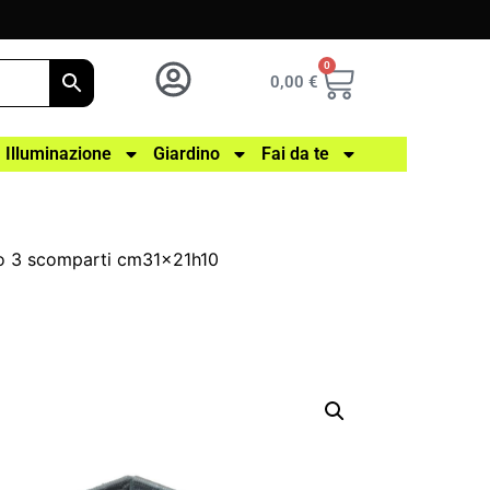
0
0,00
€
Illuminazione
Giardino
Fai da te
gio 3 scomparti cm31x21h10