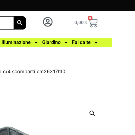
0
0,00
€
Illuminazione
Giardino
Fai da te
gio c/4 scomparti cm26x17h10