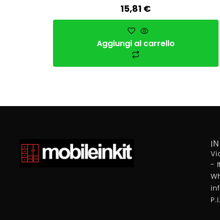
15,81
€
Aggiungi al carrello
I
Vi
- 
Wh
in
P.