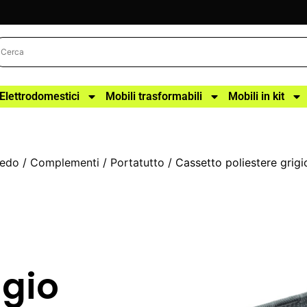
Elettrodomestici
Mobili trasformabili
Mobili in kit
redo
/
Complementi
/
Portatutto
/ Cassetto poliestere gri
igio