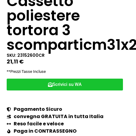
Cassetto
poliestere
tortora 3
scomparticm31x2
SKU: 23152600CR
21,11
€
**Prezzi Tasse Incluse
Scrivici su WA
Pagamento Sicuro
convegna GRATUITA in tutta Italia
Reso facile e veloce
Paga in CONTRASSEGNO