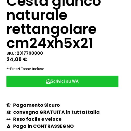
Cesta giunco
naturale
rettangolare
cm24xh5x21
SKU: 2317790000
24,09
€
**Prezzi Tasse Incluse
Scrivici su WA
Pagamento Sicuro
convegna GRATUITA in tutta Italia
Reso facile e veloce
Paga in CONTRASSEGNO