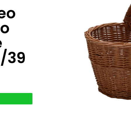
eo
so
e
/39