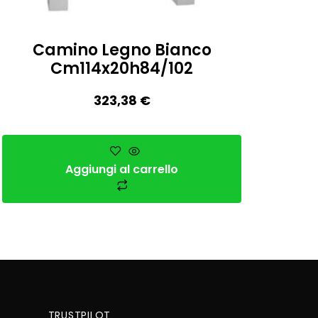
Camino Legno Bianco
Cm114x20h84/102
323,38
€
Aggiungi al carrello
TRUSTPILOT