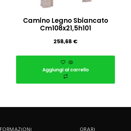
Camino Legno Sbiancato
Cm108x21,5h101
258,68
€
Aggiungi al carrello
NFORMAZIONI
ORARI