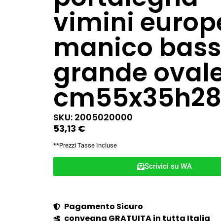
vimini europ
manico bas
grande oval
cm55x35h28
SKU: 2005020000
53,13
€
**Prezzi Tasse Incluse
Scrivici su WA
Pagamento Sicuro
convegna GRATUITA in tutta Italia