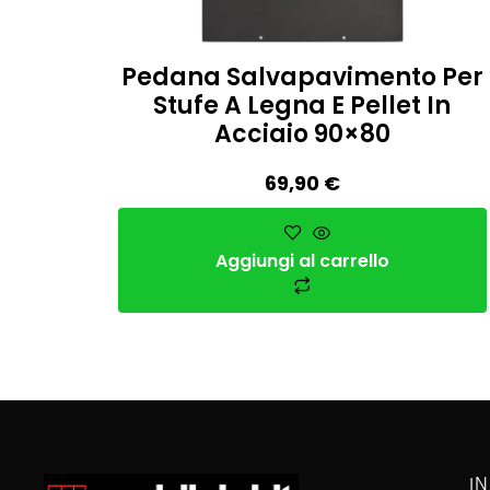
Pedana Salvapavimento Per
Stufe A Legna E Pellet In
Acciaio 90×80
69,90
€
Aggiungi al carrello
I