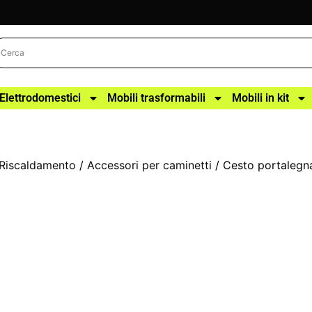
Elettrodomestici
Mobili trasformabili
Mobili in kit
Riscaldamento
/
Accessori per caminetti
/ Cesto portalegn