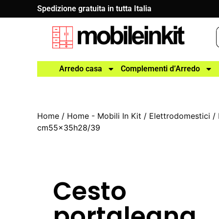
Spedizione gratuita in tutta Italia
Arredo casa
Complementi d’Arredo
Home
/
Home - Mobili In Kit
/
Elettrodomestici
/
cm55x35h28/39
Cesto
portalegna