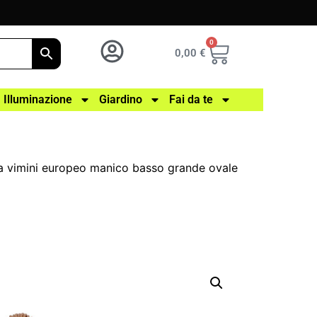
0
0,00
€
Illuminazione
Giardino
Fai da te
a vimini europeo manico basso grande ovale