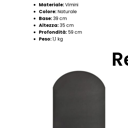
Materiale:
Vimini
Colore:
Naturale
Base:
39 cm
Altezza:
35 cm
Profondità:
59 cm
Peso:
1,1 kg
R