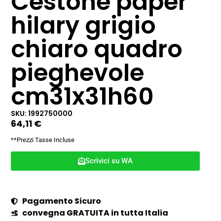
Cestone paper
hilary grigio
chiaro quadro
pieghevole
cm31x31h60
SKU: 1992750000
64,11
€
**Prezzi Tasse Incluse
Scrivici su WA
Pagamento Sicuro
convegna GRATUITA in tutta Italia