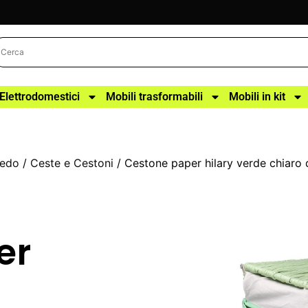
Elettrodomestici
Mobili trasformabili
Mobili in kit
redo
/
Ceste e Cestoni
/ Cestone paper hilary verde chiar
er