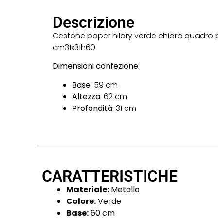
Descrizione
Cestone paper hilary verde chiaro quadro 
cm31x31h60
Dimensioni confezione:
Base:
59 cm
Altezza:
62 cm
Profondità:
31 cm
CARATTERISTICHE
Materiale:
Metallo
Colore:
Verde
Base:
60 cm