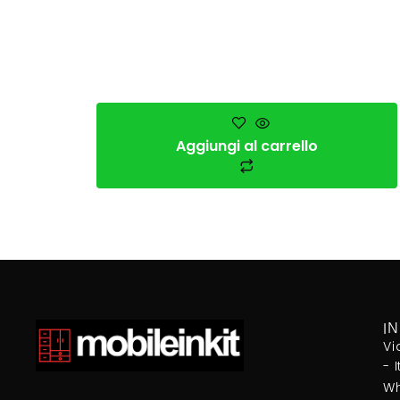
Aggiungi al carrello
I
Vi
- 
Wh