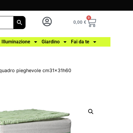
0
0,00
€
Illuminazione
Giardino
Fai da te
o quadro pieghevole cm31x31h60