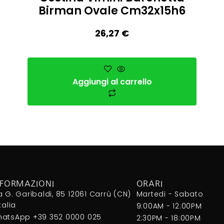
Birman Ovale Cm32x15h6
26,27
€
Aggiungi al carrello
NFORMAZIONI
ORARI
a G. Garibaldi, 85 12061 Carrù (CN)
Martedi - Sabato
Italia
9:00AM - 12:00PM
atsApp +39 352 0000 025
2:30PM - 18:00PM