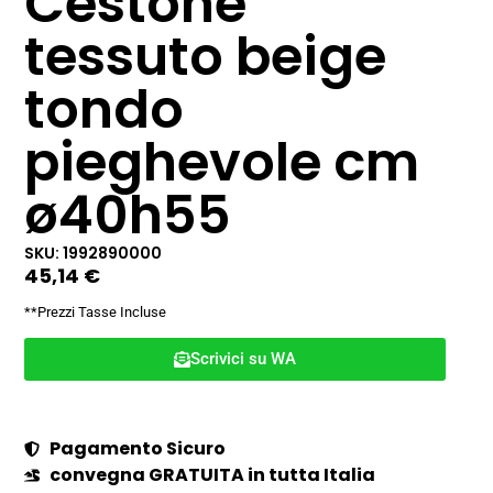
Cestone
tessuto beige
tondo
pieghevole cm
ø40h55
SKU: 1992890000
45,14
€
**Prezzi Tasse Incluse
Scrivici su WA
Pagamento Sicuro
convegna GRATUITA in tutta Italia