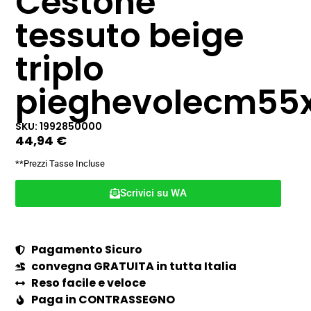
Cestone
tessuto beige
triplo
pieghevolecm55
SKU: 1992850000
44,94
€
**Prezzi Tasse Incluse
Scrivici su WA
Pagamento Sicuro
convegna GRATUITA in tutta Italia
Reso facile e veloce
Paga in CONTRASSEGNO