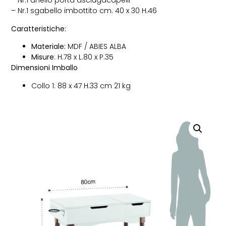
– Nr.1 anello porta asciugacapelli
– Nr.1 sgabello imbottito cm. 40 x 30 H.46
Caratteristiche:
Materiale:
MDF / ABIES ALBA
Misure
: H.78 x L.80 x P.35
Dimensioni Imballo
Collo 1: 88 x 47 H.33 cm 21 kg