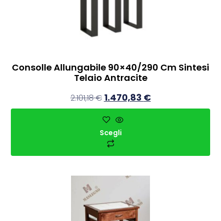
Consolle Allungabile 90×40/290 Cm Sintesi
Telaio Antracite
1.470,83
€
2.101,18
€
Scegli