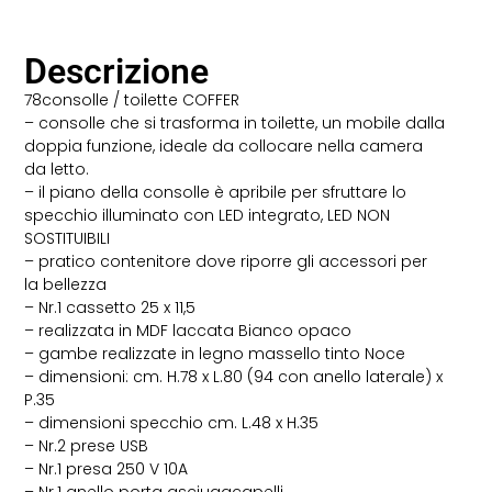
Descrizione
78consolle / toilette COFFER
– consolle che si trasforma in toilette, un mobile dalla
doppia funzione, ideale da collocare nella camera
da letto.
– il piano della consolle è apribile per sfruttare lo
specchio illuminato con LED integrato, LED NON
SOSTITUIBILI
– pratico contenitore dove riporre gli accessori per
la bellezza
– Nr.1 cassetto 25 x 11,5
– realizzata in MDF laccata Bianco opaco
– gambe realizzate in legno massello tinto Noce
– dimensioni: cm. H.78 x L.80 (94 con anello laterale) x
P.35
– dimensioni specchio cm. L.48 x H.35
– Nr.2 prese USB
– Nr.1 presa 250 V 10A