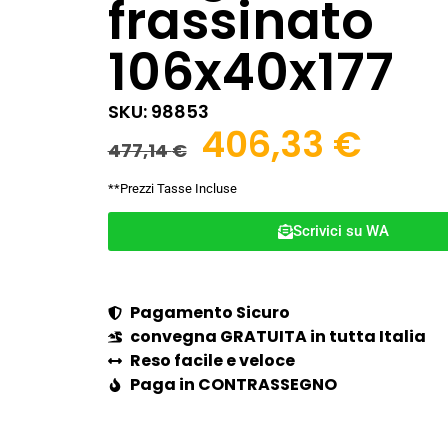
frassinato
106x40x177
SKU: 98853
406,33
€
477,14
€
**Prezzi Tasse Incluse
Scrivici su WA
Pagamento Sicuro
convegna GRATUITA in tutta Italia
Reso facile e veloce
Paga in CONTRASSEGNO