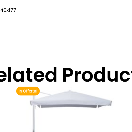
x40x177
elated Produc
In Offerta!