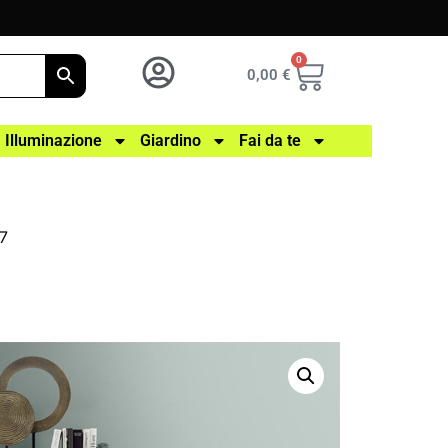
0
0,00
€
Illuminazione
Giardino
Fai da te
77