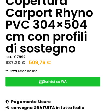
Copertura
Carport Rhyno
PVC 304×504
cm con profili
di sostegno
SKU: 07992
509,76
€
637,20
€
**Prezzi Tasse Incluse
Scrivici su WA
Pagamento Sicuro
convegna GRATUITA in tutta Italia