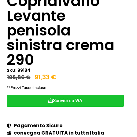
Copridivano
Levante
penisola
sinistra crema
290
SKU: 99184
91,33
€
106,86
€
**Prezzi Tasse Incluse
Scrivici su WA
Pagamento Sicuro
convegna GRATUITA in tutta Italia