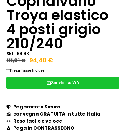
Copridivano
Troya elastico
4 posti grigio
210/240
SKU: 99193
94,48
€
111,01
€
**Prezzi Tasse Incluse
Scrivici su WA
Pagamento Sicuro
convegna GRATUITA in tutta Italia
Reso facile e veloce
Paga in CONTRASSEGNO