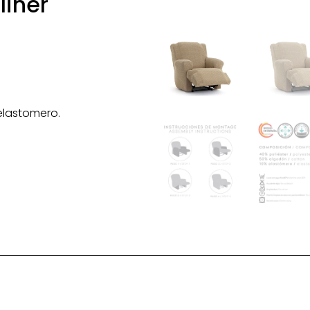
liner
elastomero.