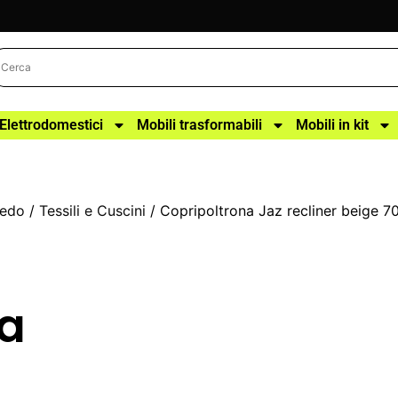
Elettrodomestici
Mobili trasformabili
Mobili in kit
redo
/
Tessili e Cuscini
/ Copripoltrona Jaz recliner beige 7
na