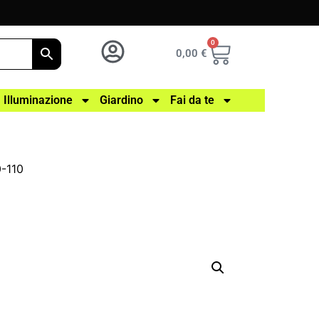
0
0,00
€
Illuminazione
Giardino
Fai da te
0-110