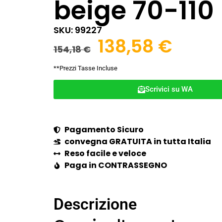
beige 70-110
SKU: 99227
138,58
€
154,18
€
**Prezzi Tasse Incluse
Scrivici su WA
Pagamento Sicuro
convegna GRATUITA in tutta Italia
Reso facile e veloce
Paga in CONTRASSEGNO
Descrizione