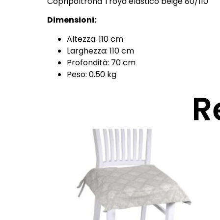
Copripoltrona Troya elastico beige 80/110
Dimensioni:
Altezza: 110 cm
Larghezza: 110 cm
Profondità: 70 cm
Peso: 0.50 kg
R