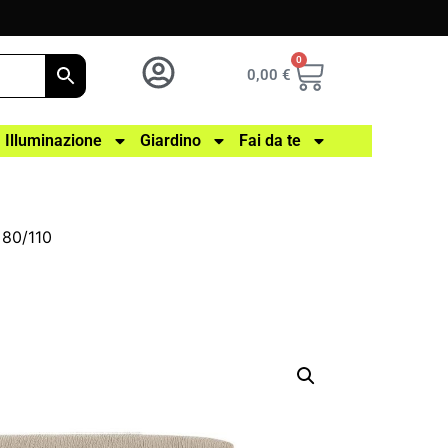
0
0,00
€
Illuminazione
Giardino
Fai da te
 80/110