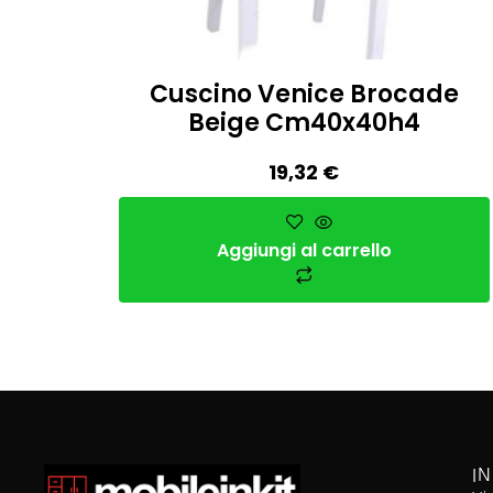
Cuscino Venice Brocade
Beige Cm40x40h4
19,32
€
Aggiungi al carrello
I