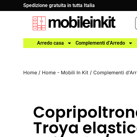
Spedizione gratuita in tutta Italia
Arredo casa
Complementi d’Arredo
Home
/
Home - Mobili In Kit
/
Complementi d'Ar
Copripoltro
Troya elasti