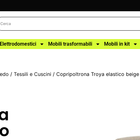
Elettrodomestici
Mobili trasformabili
Mobili in kit
redo
/
Tessili e Cuscini
/ Copripoltrona Troya elastico beige
na
co