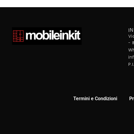
I
Vi
- 
Wh
in
P.
Termini e Condizioni
Pr