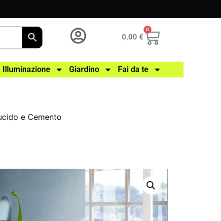
0
0,00
€
Illuminazione
Giardino
Fai da te
ucido e Cemento