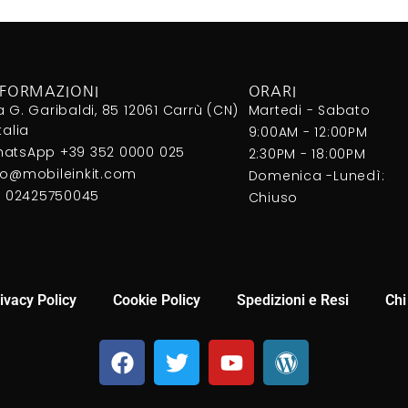
NFORMAZIONI
ORARI
a G. Garibaldi, 85 12061 Carrù (CN)
Martedi - Sabato
Italia
9:00AM - 12:00PM
atsApp +39 352 0000 025
2:30PM - 18:00PM
fo@mobileinkit.com
Domenica -Lunedì:
I. 02425750045
Chiuso
ivacy Policy
Cookie Policy
Spedizioni e Resi
Chi