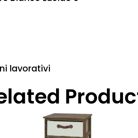
a
ni lavorativi
elated Produc