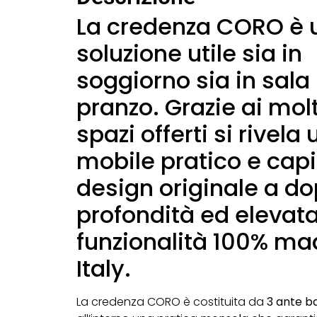
La credenza CORO è 
soluzione utile sia in
soggiorno sia in sala
pranzo. Grazie ai molt
spazi offerti si rivela 
mobile pratico e capi
design originale a d
profondità ed elevat
funzionalità 100% ma
Italy.
La credenza CORO è costituita da
3 ante ba