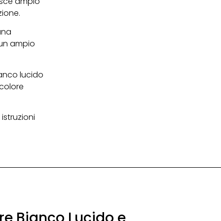
isce ampio
zione.
una
 un ampio
ianco lucido
 colore
istruzioni
re Bianco Lucido e