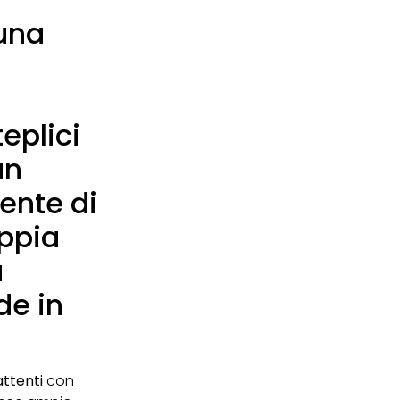
una
eplici
un
ente di
oppia
a
de in
ttenti
con