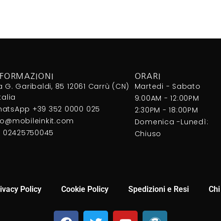
NFORMAZIONI
ORARI
a G. Garibaldi, 85 12061 Carrù (CN)
Martedi - Sabato
Italia
9:00AM - 12:00PM
atsApp +39 352 0000 025
2:30PM - 18:00PM
fo@mobileinkit.com
Domenica -Lunedì:
I. 02425750045
Chiuso
ivacy Policy
Cookie Policy
Spedizioni e Resi
Chi