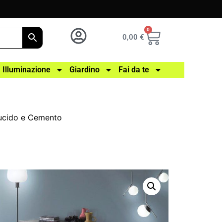
0
0,00
€
Illuminazione
Giardino
Fai da te
ucido e Cemento