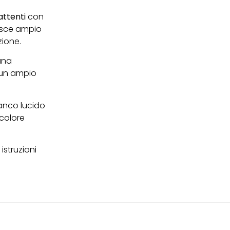
ttenti
con
isce ampio
zione.
una
 un ampio
ianco lucido
 colore
istruzioni