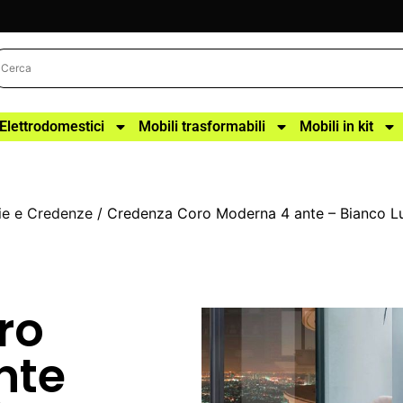
Elettrodomestici
Mobili trasformabili
Mobili in kit
e e Credenze
/ Credenza Coro Moderna 4 ante – Bianco L
ro
nte