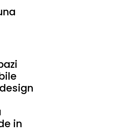
una
pazi
bile
 design
a
de in