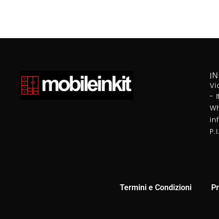
I
Vi
- 
Wh
in
P.
Termini e Condizioni
Pr