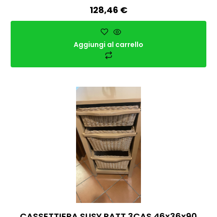
128,46
€
Aggiungi al carrello
CASSETTIERA SUSY RATT 3CAS 46x36x90