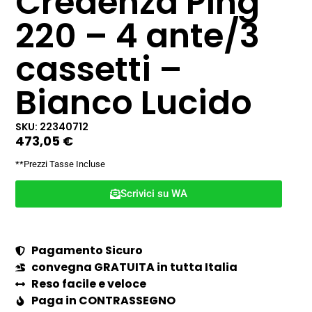
Credenza Ping
220 – 4 ante/3
cassetti –
Bianco Lucido
SKU: 22340712
473,05
€
**Prezzi Tasse Incluse
Scrivici su WA
Pagamento Sicuro
convegna GRATUITA in tutta Italia
Reso facile e veloce
Paga in CONTRASSEGNO