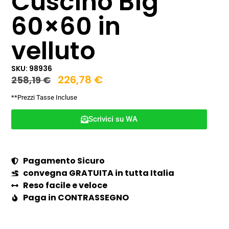
Cuscino Big
60×60 in
velluto
SKU: 98936
226,78
€
258,19
€
**Prezzi Tasse Incluse
Scrivici su WA
Pagamento Sicuro
convegna GRATUITA in tutta Italia
Reso facile e veloce
Paga in CONTRASSEGNO