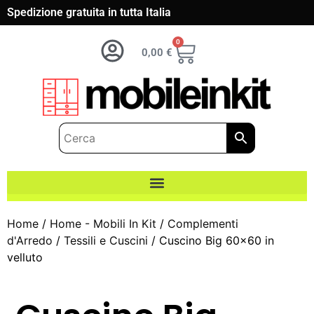
Spedizione gratuita in tutta Italia
0
0,00
€
Home
/
Home - Mobili In Kit
/
Complementi
d'Arredo
/
Tessili e Cuscini
/ Cuscino Big 60×60 in
velluto