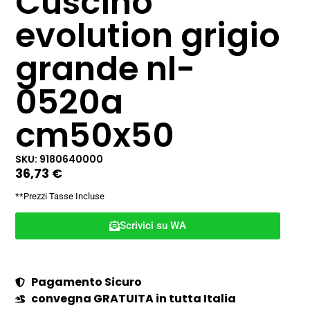
Cuscino
evolution grigio
grande nl-
0520a
cm50x50
SKU: 9180640000
36,73
€
**Prezzi Tasse Incluse
Scrivici su WA
Pagamento Sicuro
convegna GRATUITA in tutta Italia