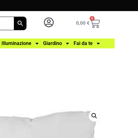
0
0,00
€
Illuminazione
Giardino
Fai da te