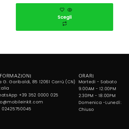
Scegli
NFORMAZIONI
ORARI
a G. Garibaldi, 85 12061 Carrù (CN)
Martedi - Sabato
Italia
9:00AM - 12:00PM
atsApp +39 352 0000 025
2:30PM - 18:00PM
fo@mobileinkit.com
Domenica -Lunedì:
I. 02425750045
Chiuso