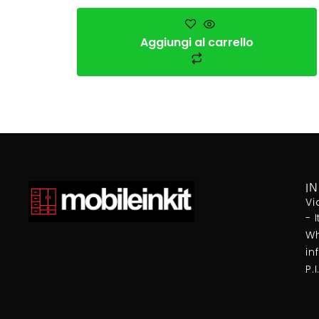
Aggiungi al carrello
I
Vi
- 
Wh
in
P.