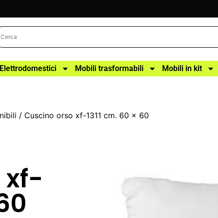
Elettrodomestici
Mobili trasformabili
Mobili in kit
ibili
/ Cuscino orso xf-1311 cm. 60 x 60
 xf-
 60