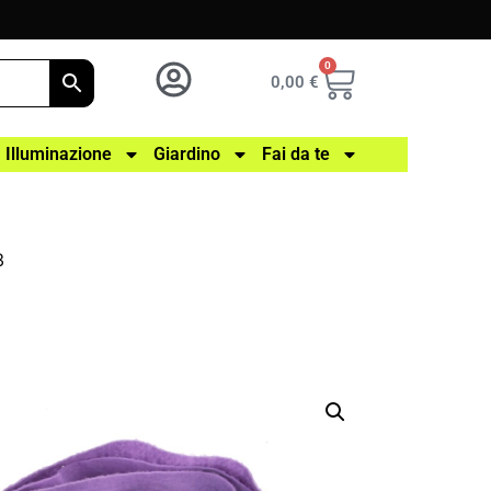
0
0,00
€
Illuminazione
Giardino
Fai da te
3