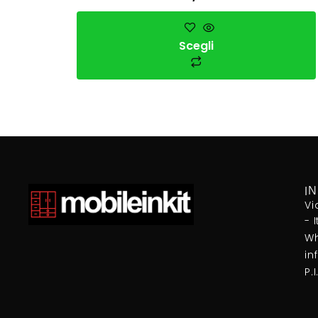
Scegli
I
Vi
- 
Wh
in
P.