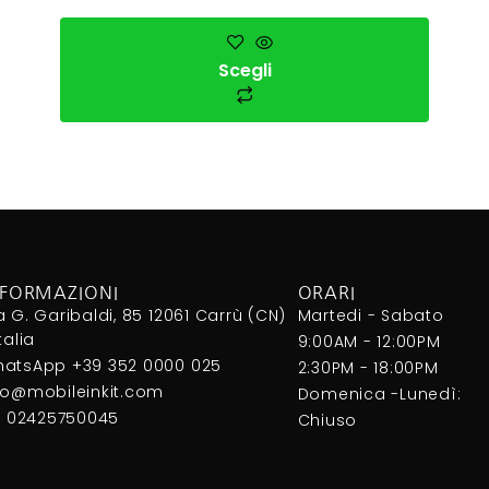
Scegli
NFORMAZIONI
ORARI
a G. Garibaldi, 85 12061 Carrù (CN)
Martedi - Sabato
Italia
9:00AM - 12:00PM
atsApp +39 352 0000 025
2:30PM - 18:00PM
fo@mobileinkit.com
Domenica -Lunedì:
I. 02425750045
Chiuso