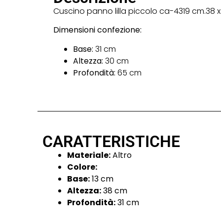
Cuscino panno lilla piccolo ca-4319 cm.38 x 
Dimensioni confezione:
Base:
31 cm
Altezza:
30 cm
Profondità:
65 cm
CARATTERISTICHE
Materiale:
Altro
Colore:
Base:
13 cm
Altezza:
38 cm
Profondità:
31 cm