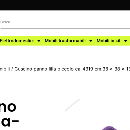
Elettrodomestici
Mobili trasformabili
Mobili in kit
ibili
/ Cuscino panno lilla piccolo ca-4319 cm.38 x 38 x 1
no
ca-