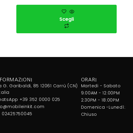
Scegli
NFORMAZIONI
ORARI
a G. Garibaldi, 85 12061 Carrù (CN)
Martedi - Sabato
Italia
9:00AM - 12:00PM
atsApp +39 352 0000 025
2:30PM - 18:00PM
fo@mobileinkit.com
Domenica -Lunedì:
I. 02425750045
Chiuso