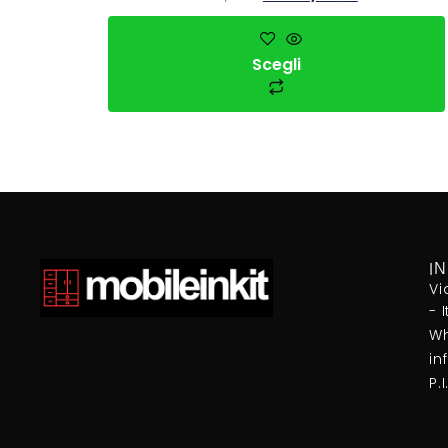
Scegli
I
Vi
- 
Wh
in
P.