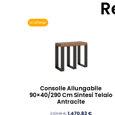
R
In Offerta!
Consolle Allungabile
90×40/290 Cm Sintesi Telaio
Antracite
1.470,83
€
2.101,18
€