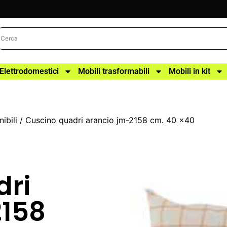
Elettrodomestici
Mobili trasformabili
Mobili in kit
ibili
/ Cuscino quadri arancio jm-2158 cm. 40 x40
dri
2158