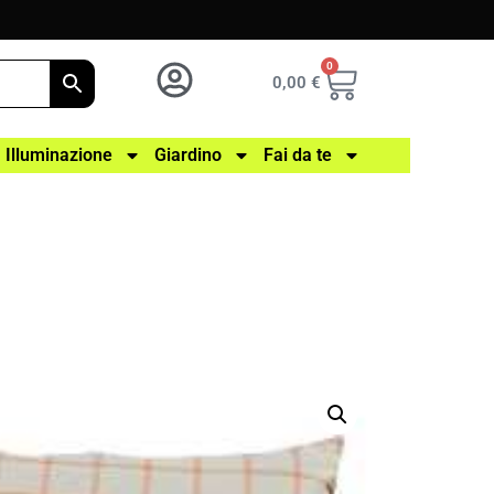
0
0,00
€
Illuminazione
Giardino
Fai da te