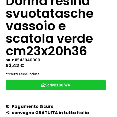
Donna resina
svuotatasche
vassoio e
scatola verde
cm23x20h36
SKU: 8543040000
93,42
€
**Prezzi Tasse Incluse
Scrivici su WA
Pagamento Sicuro
convegna GRATUITA in tutta Italia