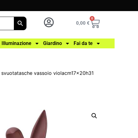
0
0,00
€
Illuminazione
Giardino
Fai da te
 svuotatasche vassoio violacm17x20h31