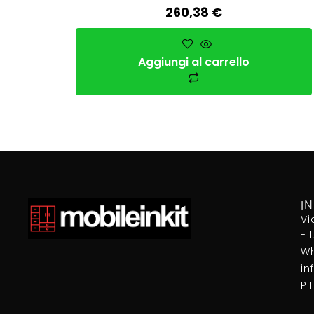
260,38
€
Aggiungi al carrello
I
Vi
- 
Wh
in
P.