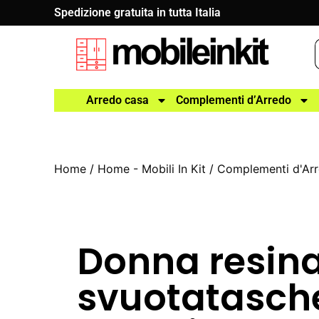
Spedizione gratuita in tutta Italia
Arredo casa
Complementi d’Arredo
Home
/
Home - Mobili In Kit
/
Complementi d'Ar
Donna resin
svuotatasch