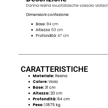
Donna resina svuotatasche vassoio violac
Dimensioni confezione:
Base:
84 cm
Altezza:
63 cm
Profondità:
47 cm
CARATTERISTICHE
Materiale:
Resina
Colore:
Viola
Base:
31 cm
Altezza:
20 cm
Profondità:
84 cm
Peso:
1,1875 kg