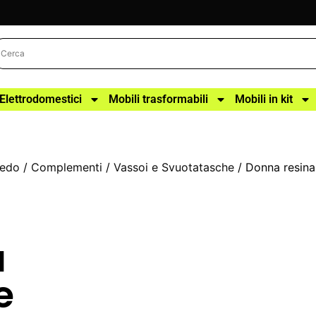
Elettrodomestici
Mobili trasformabili
Mobili in kit
redo
/
Complementi
/
Vassoi e Svuotatasche
/ Donna resina
a
e