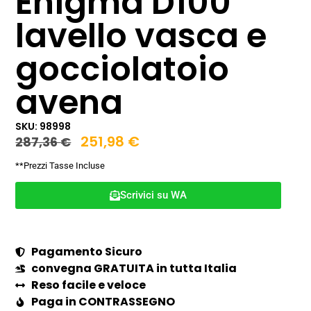
Enigma D100
lavello vasca e
gocciolatoio
avena
SKU: 98998
251,98
€
287,36
€
**Prezzi Tasse Incluse
Scrivici su WA
Pagamento Sicuro
convegna GRATUITA in tutta Italia
Reso facile e veloce
Paga in CONTRASSEGNO