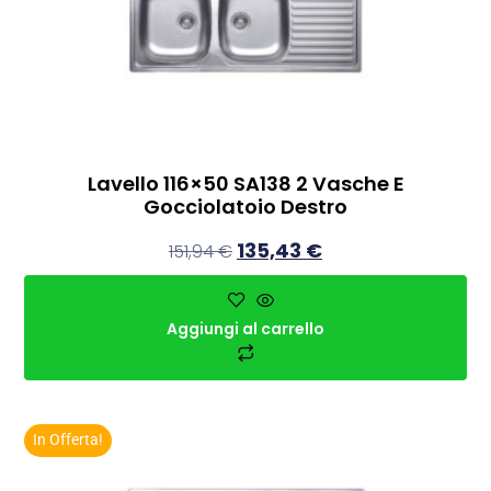
Lavello 116×50 SA138 2 Vasche E
Gocciolatoio Destro
135,43
€
151,94
€
Aggiungi al carrello
In Offerta!