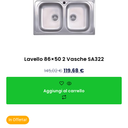
Lavello 86×50 2 Vasche SA322
119,68
€
145,02
€
Aggiungi al carrello
In Offerta!