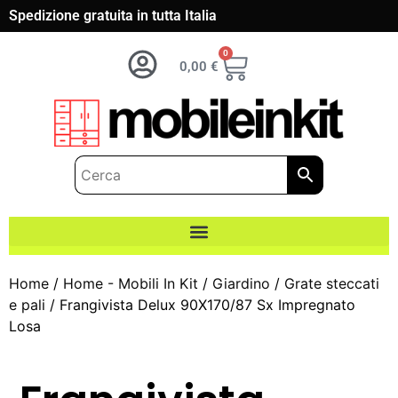
Spedizione gratuita in tutta Italia
0
0,00
€
Home
/
Home - Mobili In Kit
/
Giardino
/
Grate steccati
e pali
/ Frangivista Delux 90X170/87 Sx Impregnato
Losa