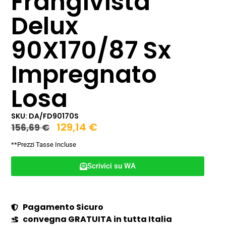
Frangivista
Delux
90X170/87 Sx
Impregnato
Losa
SKU: DA/FD90170S
129,14
€
156,69
€
**Prezzi Tasse Incluse
Scrivici su WA
Pagamento Sicuro
convegna GRATUITA in tutta Italia