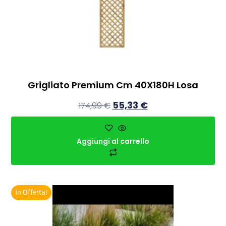
Grigliato Premium Cm 40X180H Losa
55,33
€
174,99
€
Aggiungi al carrello
In Offerta!