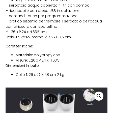
– ideale per uso interno o esterno.
– serbatoio acqua capienza 4 litri con pompa
– ricaricabile con presa USB in dotazione
– comandi touch per programmazione
– pratico sistema per riempire il serbatoio dell’acqua
con chiusura con sportellino
– L.26 x P.24 x H.63,5 cm
-misure vaso interno Ø.7,5 x H.7,5 cm
Caratteristiche:
Materiale:
polypropylene
Misure
: L.26 x P.24 x H.63,5
Dimensioni Imballo
Collo 1: 29 x 27 H.68 cm 2 kg