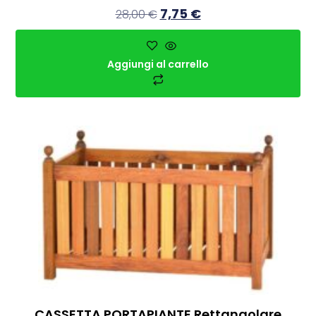
7,75
€
28,00
€
Aggiungi al carrello
CASSETTA PORTAPIANTE Rettangolare