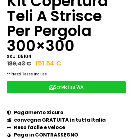
Kit Copertura
Teli A Strisce
Per Pergola
300×300
SKU: 05104
151,54
€
189,43
€
**Prezzi Tasse Incluse
Scrivici su WA
Pagamento Sicuro
convegna GRATUITA in tutta Italia
Reso facile e veloce
Paga in CONTRASSEGNO