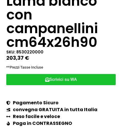
Lama bianco
con
campanellini
cm64x26h90
SKU: 8530220000
203,37
€
**Prezzi Tasse Incluse
Scrivici su WA
Pagamento Sicuro
convegna GRATUITA in tutta Italia
Reso facile e veloce
Paga in CONTRASSEGNO